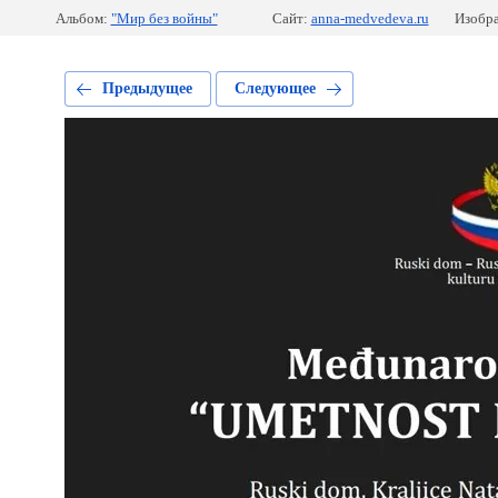
Альбом:
"Мир без войны"
Сайт:
anna-medvedeva.ru
Изобра
Предыдущее
Следующее